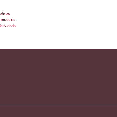
ativas
is modelos
iatividade