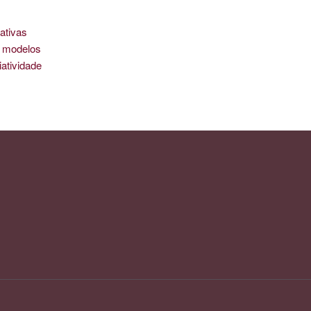
ativas
is modelos
iatividade