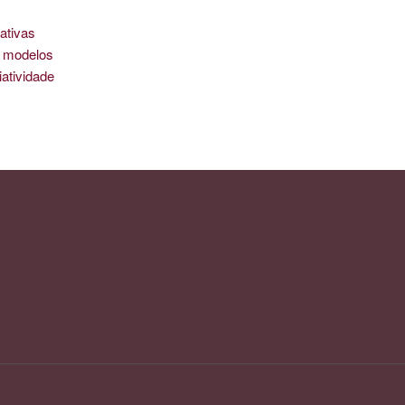
ativas
is modelos
iatividade