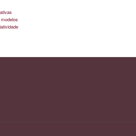
ativas
is modelos
iatividade