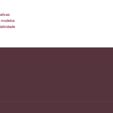
ativas
is modelos
iatividade