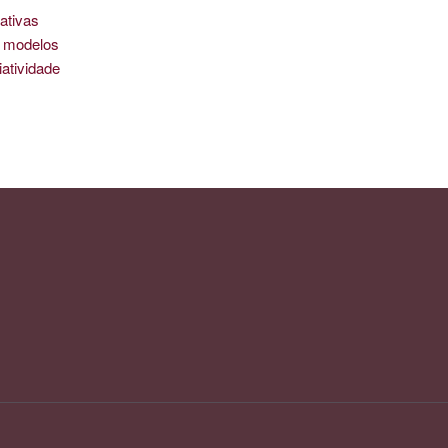
ativas
is modelos
iatividade