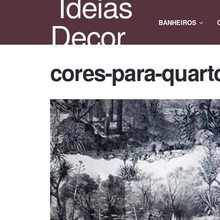
BANHEIROS
cores-para-quart