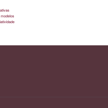
ativas
is modelos
iatividade