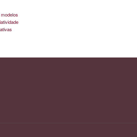
is modelos
iatividade
ativas