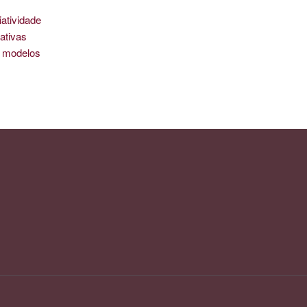
iatividade
ativas
is modelos