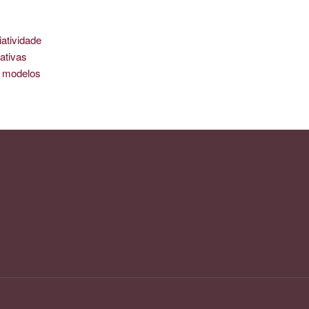
iatividade
ativas
is modelos