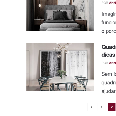
POR
ANN
Imagi
funcio
o porc
Quadr
dicas
POR
ANN
Sem id
quadro
ajudam
1
2