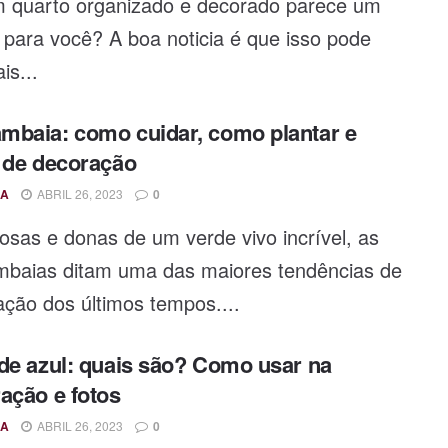
m quarto organizado e decorado parece um
para você? A boa noticia é que isso pode
is...
baia: como cuidar, como plantar e
 de decoração
A
ABRIL 26, 2023
0
sas e donas de um verde vivo incrível, as
baias ditam uma das maiores tendências de
ção dos últimos tempos....
de azul: quais são? Como usar na
ação e fotos
A
ABRIL 26, 2023
0