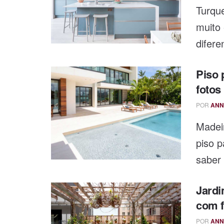
Turque
muito
difere
Piso 
fotos
POR
ANN
Madeir
piso 
saber 
Jardi
com f
POR
ANN