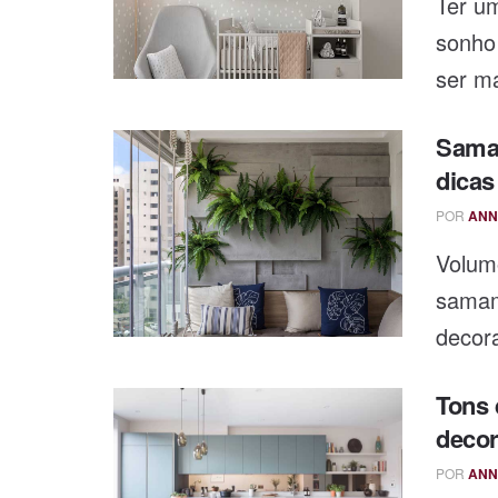
Ter u
sonho 
ser ma
Samam
dicas
POR
ANN
Volumo
samam
decora
Tons 
decor
POR
ANN