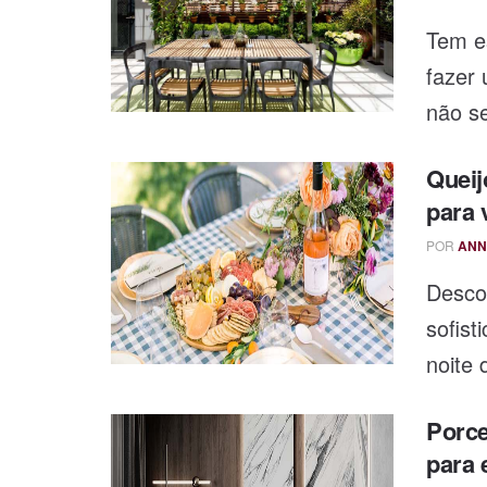
Tem e
fazer 
não se
Queij
para 
POR
ANN
Desco
sofist
noite 
Porce
para 