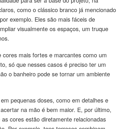
alidade para ser a base do projeto, na
 claros, como o clássico branco já mencionado
 por exemplo. Eles são mais fáceis de
ampliar visualmente os espaços, um truque
nos.
e cores mais fortes e marcantes como um
to, só que nesses casos é preciso ter um
ão o banheiro pode se tornar um ambiente
s em pequenas doses, como em detalhes e
acertar na mão é bem maior. E, por último,
as cores estão diretamente relacionadas
ão. Por exemplo, tons terrosos combinam