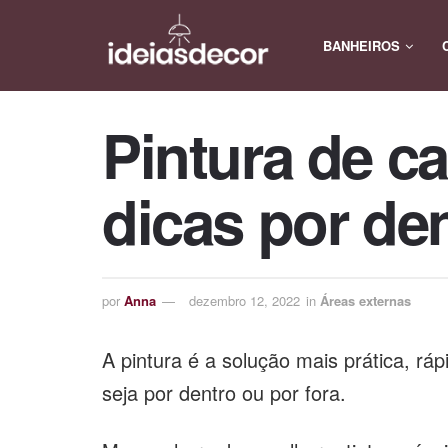
BANHEIROS
Pintura de c
dicas por den
por
Anna
dezembro 12, 2022
in
Áreas externas
A pintura é a solução mais prática, rá
seja por dentro ou por fora.