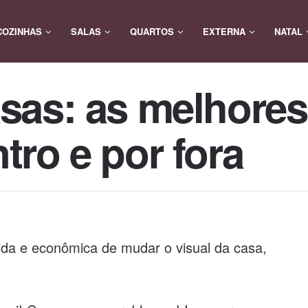
COZINHAS
SALAS
QUARTOS
EXTERNA
NATAL
asas: as melhore
tro e por fora
pida e econômica de mudar o visual da casa,