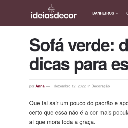
BANHEIROS
Sofá verde: d
dicas para e
por
Anna
dezembro 12, 2022
in
Decoração
Que tal sair um pouco do padrão e ap
certo que essa não é a cor mais popul
aí que mora toda a graça.