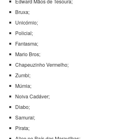
Edward Mãos de Tesoura;
Bruxa;
Unicórnio;
Policial;
Fantasma;
Mario Bros;
Chapeuzinho Vermelho;
Zumbi;
Múmia;
Noiva Cadáver;
Diabo;
Samurai;
Pirata;
Alice no País das Maravilhas;