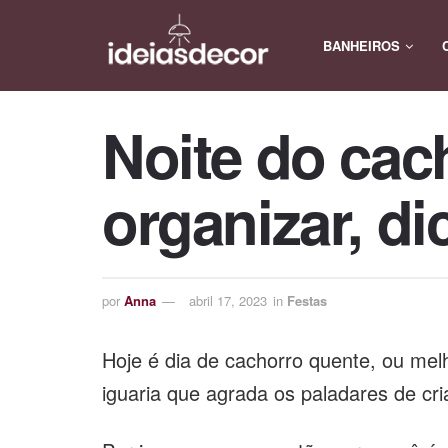
BANHEIROS
Noite do cac
organizar, di
por
Anna
abril 17, 2023
in
Festas
Hoje é dia de cachorro quente, ou me
iguaria que agrada os paladares de cri