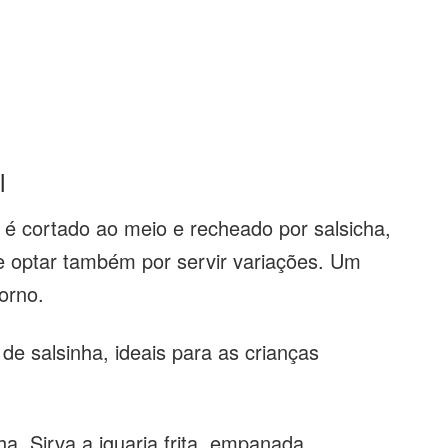
l
 é cortado ao meio e recheado por salsicha,
optar também por servir variações. Um
orno.
de salsinha, ideais para as crianças
a. Sirva a iguaria frita, empanada,