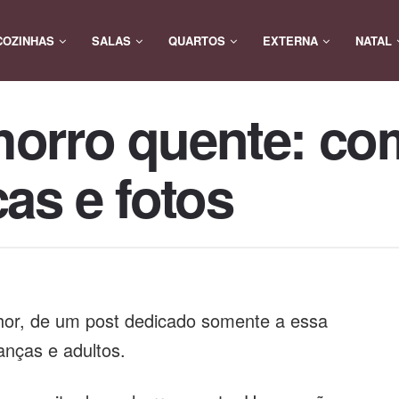
COZINHAS
SALAS
QUARTOS
EXTERNA
NATAL
horro quente: com
cas e fotos
lhor, de um post dedicado somente a essa
anças e adultos.